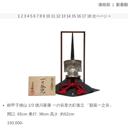
価格順
| 新着順
1
2
3
4
5
6
7
8
9
10
11
12
13
14
15
16
17
18
次ページ >
鈴甲子雄山 1/3 徳川家康 一の谷形大釘後立 「額装一之谷」
間口: 65cm 奥行: 38cm 高さ: 約52cm
193,000-