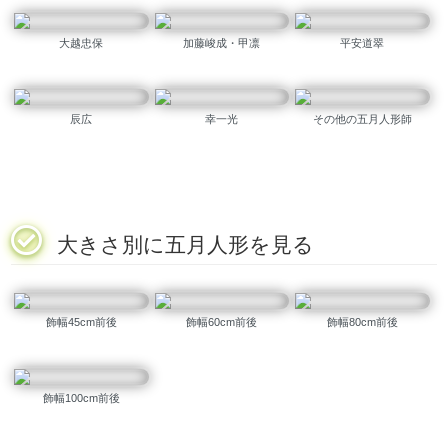
大越忠保
加藤峻成・甲凛
平安道翠
辰広
幸一光
その他の五月人形師
大きさ別に五月人形を見る
飾幅45cm前後
飾幅60cm前後
飾幅80cm前後
飾幅100cm前後