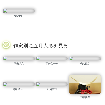
40万円～
作家別に五月人形を見る
平安武久
平安住一水
武久寛宗
鈴甲子雄山
別所実正
加藤鞆美