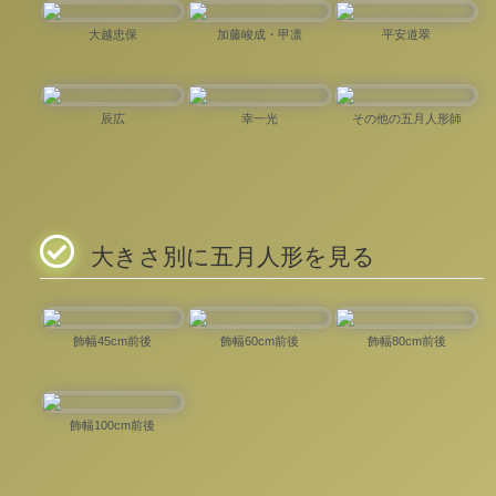
大越忠保
加藤峻成・甲凛
平安道翠
辰広
幸一光
その他の五月人形師
大きさ別に五月人形を見る
飾幅45cm前後
飾幅60cm前後
飾幅80cm前後
飾幅100cm前後