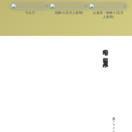
弓太刀
花飾り(五月人形用)
お道具・前飾り(五月
人形用)
端午の節句 五月人形