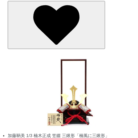
加藤鞆美 1/3 楠木正成 笠錣 三鍬形「楠風に三鍬形」