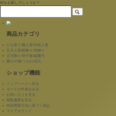
何をお探しでしょうか？
商品カテゴリ
ひな祭り/雛人形/市松人形
五月人形/鎧飾り/兜飾り
正月飾り/羽子板/破魔弓
夏の小物/うちわ/花火
ショップ機能
トップページへ戻る
カートの中身をみる
お気に入りを見る
閲覧履歴を見る
特定商取引法に基づく表記
マイアカウント