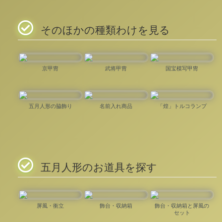
そのほかの種類わけを見る
京甲冑
武将甲冑
国宝模写甲冑
五月人形の脇飾り
名前入れ商品
「煌」トルコランプ
五月人形のお道具を探す
屏風・衝立
飾台・収納箱
飾台・収納箱と屏風の
セット