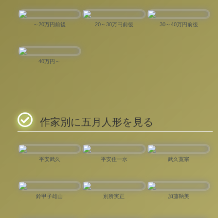
～20万円前後
20～30万円前後
30～40万円前後
40万円～
作家別に五月人形を見る
平安武久
平安住一水
武久寛宗
鈴甲子雄山
別所実正
加藤鞆美