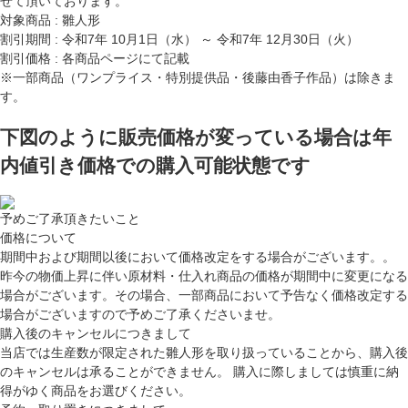
せて頂いております。
対象商品 : 雛人形
割引期間 : 令和7年 10月1日（水） ～ 令和7年 12月30日（火）
割引価格 : 各商品ページにて記載
※一部商品（ワンプライス・特別提供品・後藤由香子作品）は除きま
す。
下図のように販売価格が変っている場合は年
内値引き価格での購入可能状態です
予めご了承頂きたいこと
価格について
期間中および期間以後において価格改定をする場合がございます。。
昨今の物価上昇に伴い原材料・仕入れ商品の価格が期間中に変更になる
場合がございます。その場合、
一部商品において予告なく価格改定する
場合がございます
ので予めご了承くださいませ。
購入後のキャンセルにつきまして
当店では生産数が限定された雛人形を取り扱っていることから、購入後
のキャンセルは承ることができません。 購入に際しましては慎重に納
得がゆく商品をお選びください。