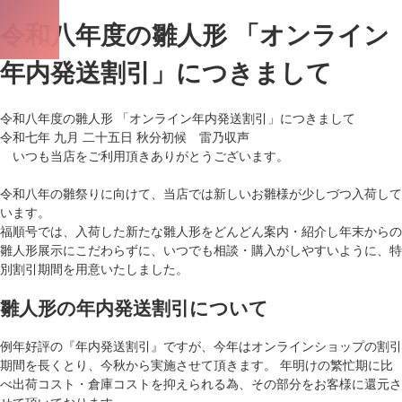
令和八年度の雛人形 「オンライン
年内発送割引」につきまして
令和八年度の雛人形 「オンライン年内発送割引」につきまして
令和七年 九月 二十五日 秋分初候 雷乃収声
いつも当店をご利用頂きありがとうございます。
令和八年の雛祭りに向けて、当店では新しいお雛様が少しづつ入荷して
います。
福順号では、入荷した新たな雛人形をどんどん案内・紹介し年末からの
雛人形展示にこだわらずに、いつでも相談・購入がしやすいように、
特
別割引期間
を用意いたしました。
雛人形の年内発送割引について
例年好評の
『年内発送割引』
ですが、今年はオンラインショップの割引
期間を長くとり、今秋から実施させて頂きます。 年明けの繁忙期に比
べ出荷コスト・倉庫コストを抑えられる為、その部分をお客様に還元さ