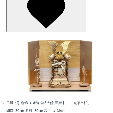
翠鳳 7号 鎧飾り 永遠奉納大鎧 亜麻中白 「光華市松」
間口: 50cm 奥行: 30cm 高さ: 約39cm