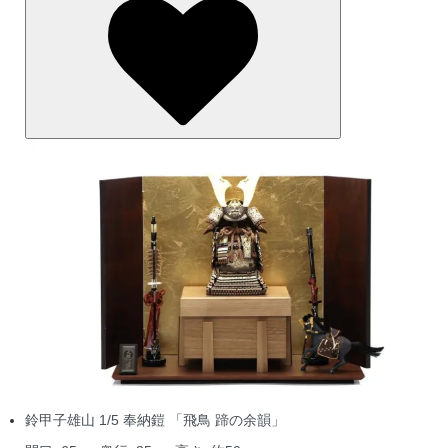
鈴甲子雄山 1/5 奉納鎧 「飛鳥 蹄の余韻」