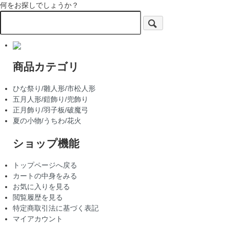
何をお探しでしょうか？
商品カテゴリ
ひな祭り/雛人形/市松人形
五月人形/鎧飾り/兜飾り
正月飾り/羽子板/破魔弓
夏の小物/うちわ/花火
ショップ機能
トップページへ戻る
カートの中身をみる
お気に入りを見る
閲覧履歴を見る
特定商取引法に基づく表記
マイアカウント