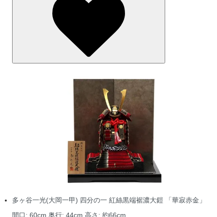
多ヶ谷一光(大岡一甲) 四分の一 紅絲黒端裾濃大鎧 「華寂赤金」
間口: 60cm 奥行: 44cm 高さ: 約66cm