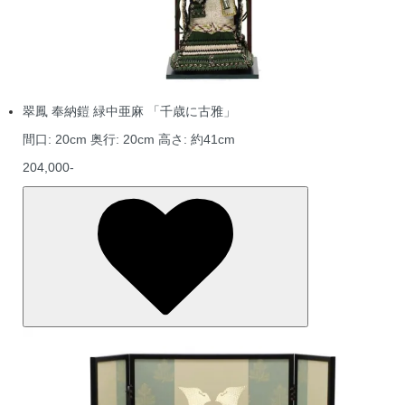
翠鳳 奉納鎧 緑中亜麻 「千歳に古雅」
間口: 20cm 奥行: 20cm 高さ: 約41cm
204,000-