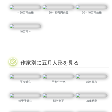
～20万円前後
20～30万円前後
30～40万円前後
40万円～
作家別に五月人形を見る
平安武久
平安住一水
武久寛宗
鈴甲子雄山
別所実正
加藤鞆美