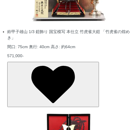
鈴甲子雄山 1/3 鎧飾り 国宝模写 本仕立 竹虎雀大鎧 「竹虎雀の煌め
き」
間口: 75cm 奥行: 40cm 高さ: 約64cm
571,000-