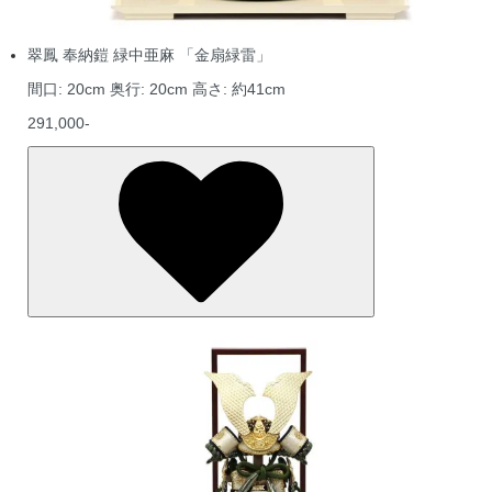
翠鳳 奉納鎧 緑中亜麻 「金扇緑雷」
間口: 20cm 奥行: 20cm 高さ: 約41cm
291,000-