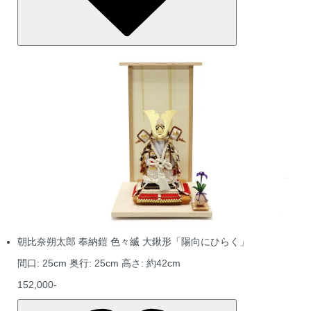
朝比奈朔太郎 奉納鎧 色々縅 大鍬形「陽向にひらく」
間口: 25cm 奥行: 25cm 高さ: 約42cm
152,000-