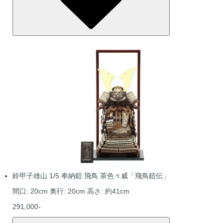
鈴甲子雄山 1/5 奉納鎧 飛鳥 茶色々威「飛鳥鎧伝」
間口: 20cm 奥行: 20cm 高さ: 約41cm
291,000-