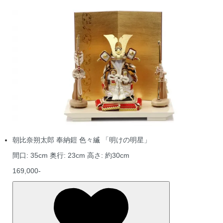
朝比奈朔太郎 奉納鎧 色々縅 「明けの明星」
間口: 35cm 奥行: 23cm 高さ: 約30cm
169,000-