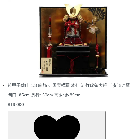
鈴甲子雄山 1/3 鎧飾り 国宝模写 本仕立 竹虎雀大鎧 「参道に鷹」
間口: 85cm 奥行: 50cm 高さ: 約89cm
819,000-