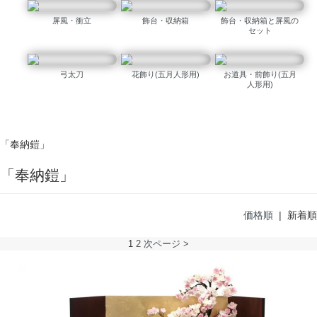
屏風・衝立
飾台・収納箱
飾台・収納箱と屏風の
セット
弓太刀
花飾り(五月人形用)
お道具・前飾り(五月
人形用)
「奉納鎧」
「奉納鎧」
価格順
| 新着順
1
2
次ページ >