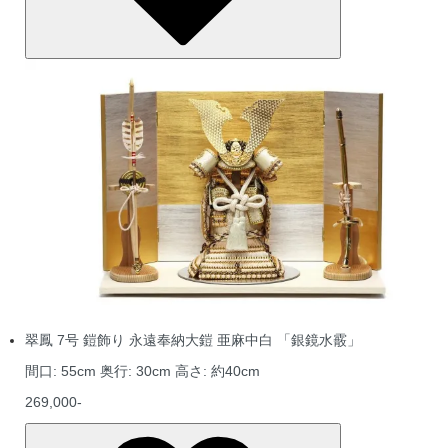
翠鳳 7号 鎧飾り 永遠奉納大鎧 亜麻中白 「銀鏡水霰」
間口: 55cm 奥行: 30cm 高さ: 約40cm
269,000-