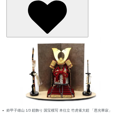
鈴甲子雄山 1/3 鎧飾り 国宝模写 本仕立 竹虎雀大鎧 「恩光華寂」