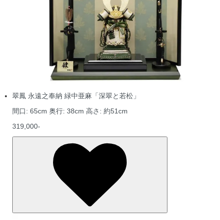
翠鳳 永遠之奉納 緑中亜麻「深翠と若松」
間口: 65cm 奥行: 38cm 高さ: 約51cm
319,000-