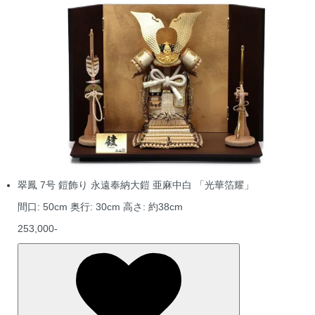
翠鳳 7号 鎧飾り 永遠奉納大鎧 亜麻中白 「光華箔耀」
間口: 50cm 奥行: 30cm 高さ: 約38cm
253,000-