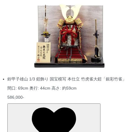
鈴甲子雄山 1/3 鎧飾り 国宝模写 本仕立 竹虎雀大鎧「銀彩竹雀」
間口: 69cm 奥行: 44cm 高さ: 約59cm
586,000-