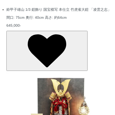
鈴甲子雄山 1/3 鎧飾り 国宝模写 本仕立 竹虎雀大鎧 「凌雲之志」
間口: 75cm 奥行: 40cm 高さ: 約64cm
645,000-