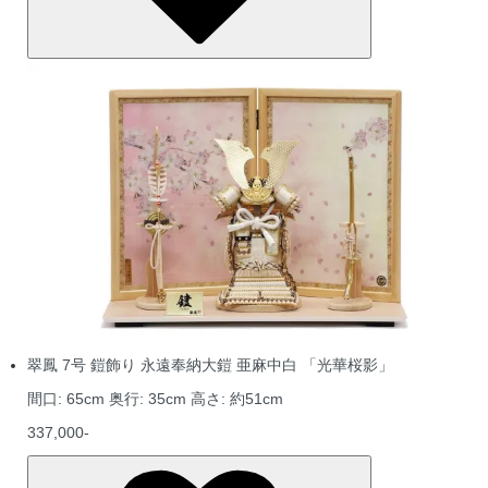
翠鳳 7号 鎧飾り 永遠奉納大鎧 亜麻中白 「光華桜影」
間口: 65cm 奥行: 35cm 高さ: 約51cm
337,000-