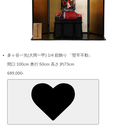
多ヶ谷一光(大岡一甲) 1/4 鎧飾り 「堅牢不動」
間口:100cm 奥行:50cm 高さ:約73cm
689,000-