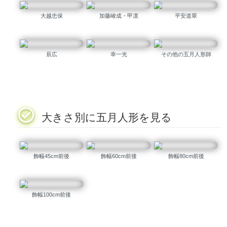
大越忠保
加藤峻成・甲凛
平安道翠
辰広
幸一光
その他の五月人形師
大きさ別に五月人形を見る
飾幅45cm前後
飾幅60cm前後
飾幅80cm前後
飾幅100cm前後