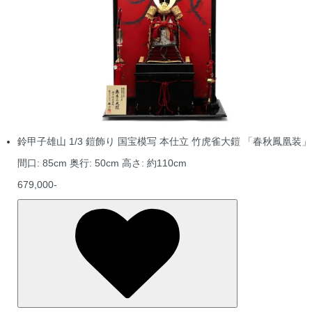
鈴甲子雄山 1/3 鎧飾り 国宝模写 本仕立 竹虎雀大鎧 「春秋鳳凰装」
間口: 85cm 奥行: 50cm 高さ: 約110cm
679,000-