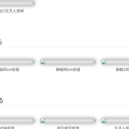
他の五月人形師
る
幅60cm前後
飾幅80cm前後
飾幅10
る
武将甲冑
国宝模写甲冑
五月人