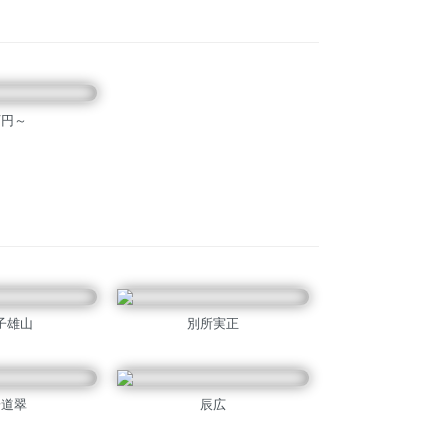
万円～
子雄山
別所実正
安道翠
辰広