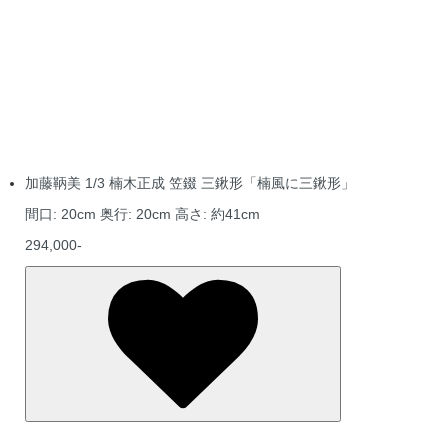
加藤鞆美 1/3 楠木正成 笠錣 三鍬形「楠風に三鍬形」
間口: 20cm 奥行: 20cm 高さ: 約41cm
294,000-