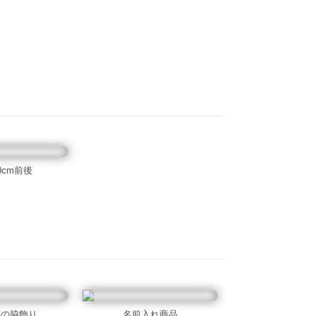
0cm前後
形の脇飾り
名前入れ商品