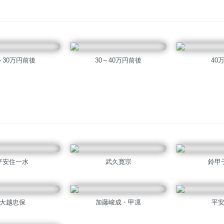
～30万円前後
30～40万円前後
40
平安住一水
武久寛宗
鈴甲
大越忠保
加藤峻成・甲凛
平