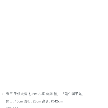
壹三 子供大将 もののふ童 剣舞 徳川 「端午獅子丸」
間口: 40cm 奥行: 25cm 高さ: 約42cm