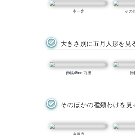
幸一光
その
大きさ別に五月人形を見
飾幅45cm前後
飾
そのほかの種類わけを見
京甲冑