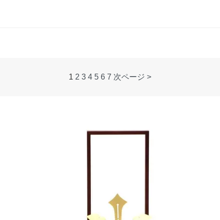
1
2
3
4
5
6
7
次ページ >