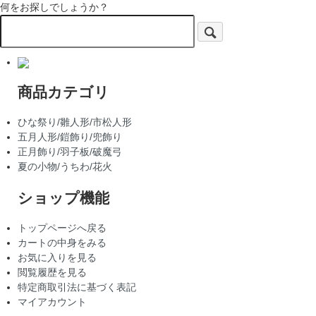
何をお探しでしょうか？
商品カテゴリ
ひな祭り/雛人形/市松人形
五月人形/鎧飾り/兜飾り
正月飾り/羽子板/破魔弓
夏の小物/うちわ/花火
ショップ機能
トップページへ戻る
カートの中身をみる
お気に入りを見る
閲覧履歴を見る
特定商取引法に基づく表記
マイアカウント