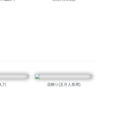
太刀
花飾り(五月人形用)