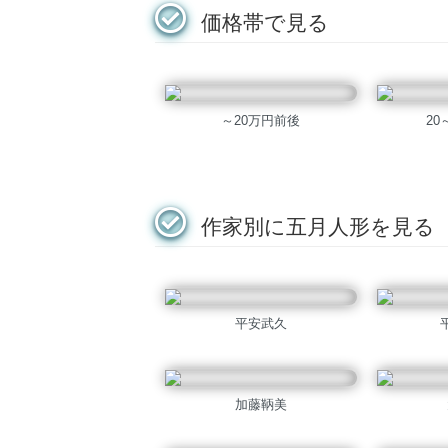
価格帯で見る
～20万円前後
20
作家別に五月人形を見る
平安武久
加藤鞆美