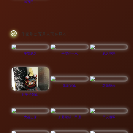
40万円～
作家別に五月人形を見る
平安武久
平安住一水
武久寛宗
別所実正
加藤鞆美
鈴甲子雄山
大越忠保
加藤峻成・甲凛
平安道翠