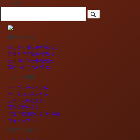
何をお探しでしょうか？
商品カテゴリ
ひな祭り/雛人形/市松人形
五月人形/鎧飾り/兜飾り
正月飾り/羽子板/破魔弓
夏の小物/うちわ/花火
ショップ機能
トップページへ戻る
カートの中身をみる
お気に入りを見る
閲覧履歴を見る
特定商取引法に基づく表記
マイアカウント
福順号について