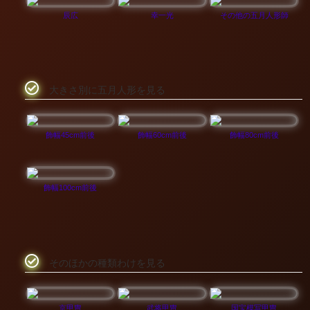
辰広
幸一光
その他の五月人形師
大きさ別に五月人形を見る
飾幅45cm前後
飾幅60cm前後
飾幅80cm前後
飾幅100cm前後
そのほかの種類わけを見る
京甲冑
武将甲冑
国宝模写甲冑