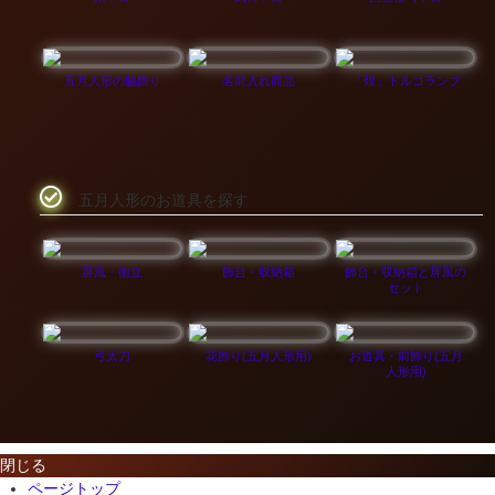
五月人形の脇飾り
名前入れ商品
「煌」トルコランプ
五月人形のお道具を探す
屏風・衝立
飾台・収納箱
飾台・収納箱と屏風の
セット
弓太刀
花飾り(五月人形用)
お道具・前飾り(五月
人形用)
閉じる
ページトップ