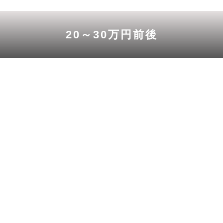
20～30万円前後