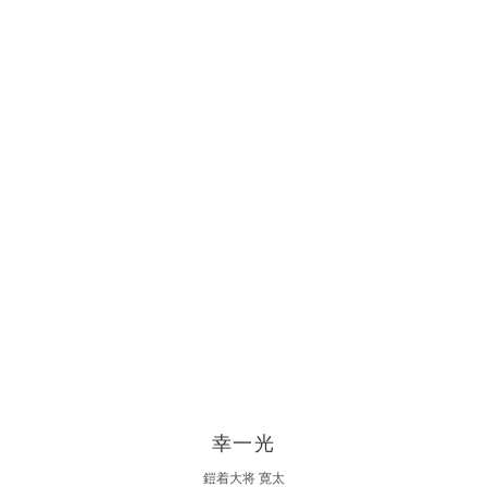
幸一光
鎧着大将 寛太