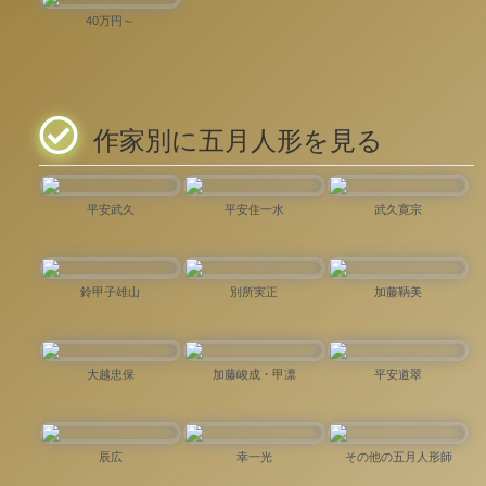
40万円～
作家別に五月人形を見る
平安武久
平安住一水
武久寛宗
鈴甲子雄山
別所実正
加藤鞆美
大越忠保
加藤峻成・甲凛
平安道翠
辰広
幸一光
その他の五月人形師