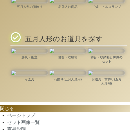
五月人形の脇飾り
名前入れ商品
「煌」トルコランプ
五月人形のお道具を探す
屏風・衝立
飾台・収納箱
飾台・収納箱と屏風の
セット
弓太刀
花飾り(五月人形用)
お道具・前飾り(五月
人形用)
閉じる
ページトップ
セット画像一覧
商品説明