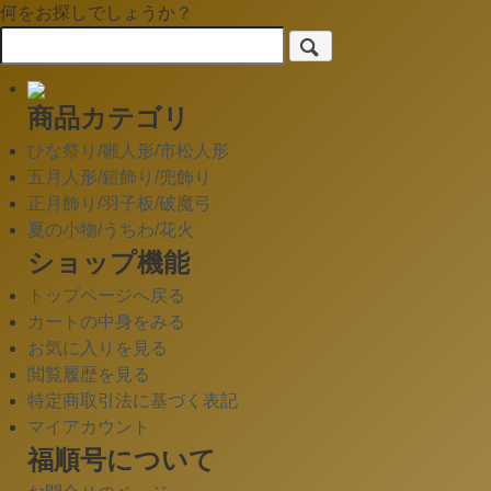
何をお探しでしょうか？
商品カテゴリ
ひな祭り/雛人形/市松人形
五月人形/鎧飾り/兜飾り
正月飾り/羽子板/破魔弓
夏の小物/うちわ/花火
ショップ機能
トップページへ戻る
カートの中身をみる
お気に入りを見る
閲覧履歴を見る
特定商取引法に基づく表記
マイアカウント
福順号について