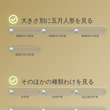
大きさ別に五月人形を見る
飾幅45cm前後
飾幅60cm前後
飾幅80cm前後
飾幅100cm前後
そのほかの種類わけを見る
京甲冑
武将甲冑
国宝模写甲冑