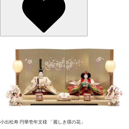
小出松寿 円華壱年文様 「麗しき環の花」