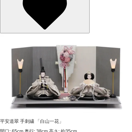
平安道翠 手刺繍 「白山一花」
間口: 65cm 奥行: 38cm 高さ: 約35cm