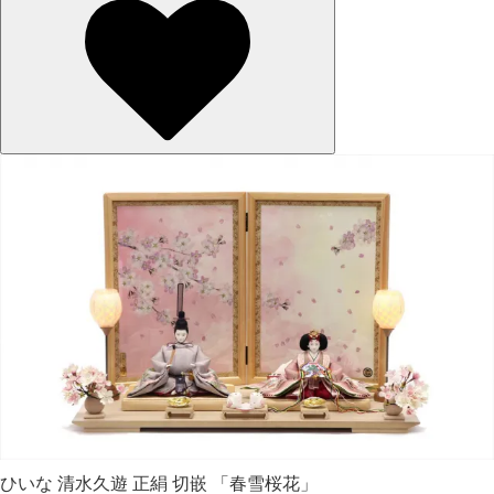
ひいな 清水久遊 正絹 切嵌 「春雪桜花」