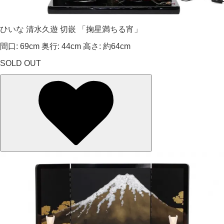
ひいな 清水久遊 切嵌 「掬星満ちる宵」
間口: 69cm 奥行: 44cm 高さ: 約64cm
SOLD OUT