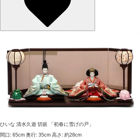
ひいな 清水久遊 切嵌 「初春に雪げの戸」
間口: 65cm 奥行: 35cm 高さ: 約28cm