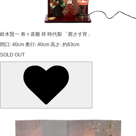
鈴木賢一 寿々喜雛 祥 時代裂 「茜さす宵」
間口: 40cm 奥行: 40cm 高さ: 約63cm
SOLD OUT