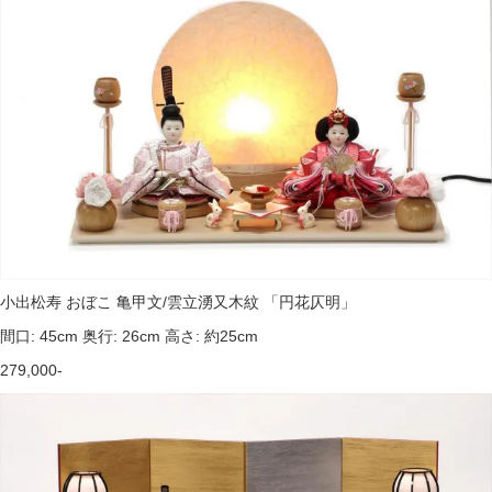
小出松寿 おぼこ 亀甲文/雲立湧又木紋 「円花仄明」
間口: 45cm 奥行: 26cm 高さ: 約25cm
279,000-