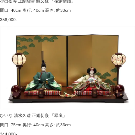
小出松寿 正絹袋帯 鱗文様 「桜鱗清姫」
間口: 40cm 奥行: 40cm 高さ: 約30cm
356,000-
ひいな 清水久遊 正絹切嵌 「翠嵐」
間口: 75cm 奥行: 40cm 高さ: 約36cm
344,000-