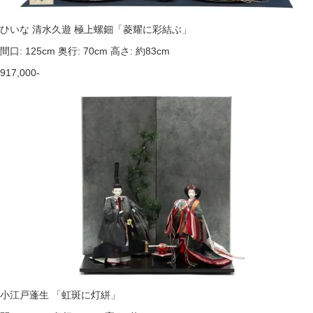
ひいな 清水久遊 極上螺鈿「菱耀に彩結ぶ」
間口: 125cm 奥行: 70cm 高さ: 約83cm
917,000-
小江戸蓬生 「虹斑に灯絣」