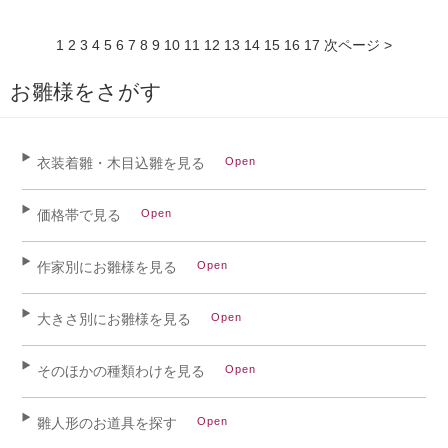
1
2
3
4
5
6
7
8
9
10
11
12
13
14
15
16
17
次ページ >
お雛様をさがす
衣装着雛・木目込雛を見る
価格帯で見る
作家別にお雛様を見る
大きさ別にお雛様を見る
そのほかの種類わけを見る
雛人形のお道具を探す