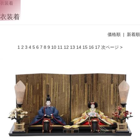
衣装着
衣装着
価格順
| 新着順
1
2
3
4
5
6
7
8
9
10
11
12
13
14
15
16
17
次ページ >