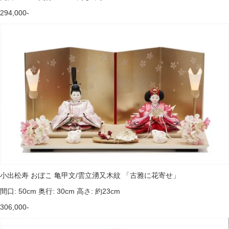
294,000-
小出松寿 おぼこ 亀甲文/雲立湧又木紋 「古雅に花寄せ」
間口: 50cm 奥行: 30cm 高さ: 約23cm
306,000-