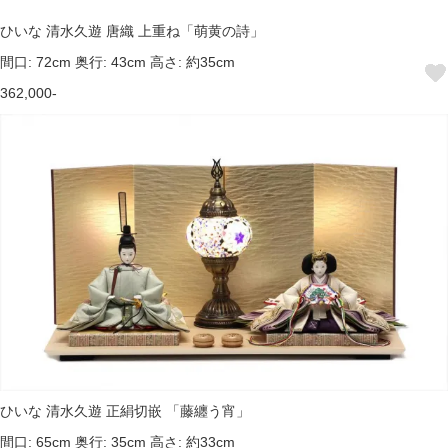
ひいな 清水久遊 唐織 上重ね「萌黄の詩」
間口: 72cm 奥行: 43cm 高さ: 約35cm
362,000-
ひいな 清水久遊 正絹切嵌 「藤纏う宵」
間口: 65cm 奥行: 35cm 高さ: 約33cm