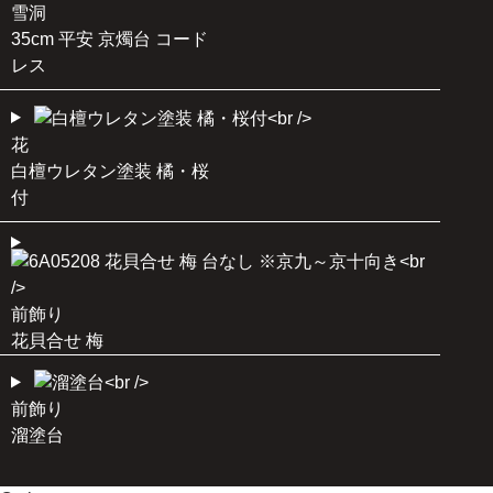
雪洞
35cm 平安 京燭台 コード
レス
花
白檀ウレタン塗装 橘・桜
付
前飾り
花貝合せ 梅
前飾り
溜塗台