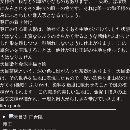
文様や、桜などの華やかなものもあります。 「染め」は環境
に左右されるその時々の唯一の物です。それは唯一の御子様の
為にふさわしい雛人形となるでしょう。
尊正の着せ付け
尊正の作る雛人形は、他社でよくある生地がパリパリした状態
ではなく、上質なシルクの柔らかく滑るような感触とふわりと
した形を残しつつ、型崩れしないように仕上がります。 この
風合いを表現することは、他社が同じ正絹の生地を使ってもこ
うはなりません。
天目染と金泥手描き絵
天目茶碗という、深い色に斑が入った茶器があります。天目染
は、その世界を生地に表現したもので、深い染料を北山杉のお
がくず(挽粉）ふりかけ、染料を適度に吸わせることで斑の模
様がうまれます。 この濃淡の美しい生地に、金泥手描きの正
倉院文様が描かれ、一層と雛人形らしさを帯びていきます。
Item photo
親王