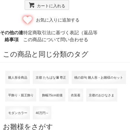
カートに入れる
お気に入りに追加する
その他の連
特定商取引法に基づく表記（返品等
絡事項
この商品について問い合わせる
この商品と同じ分類のタグ
雛人形全商品
京都 たちばな彌 尊正
桃の節句 雛人形・お雛様のセット
平飾り・親王飾り
飾幅75cm前後
衣装着
京都のおひなさま
モダンカラー
40万円～
お雛様をさがす