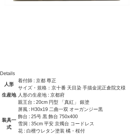
Notice
商品全般について
お節句の商品は、そのほとんどが手作業で作られていることか
ら、在庫毎に大きさ・色・風合いに多少の差異がでることがあ
ります。
商品画像について
出来る限り現実に合わせた色になるような撮影をしております
が、塗装色によってはディスプレイと実物で差異がある場合が
あります。
Details
着付師 : 京都 尊正
人形
サイズ・規格：京十番 天目染 手描金泥正倉院文様
生産地
人形の生産地 : 京都府
親王台 : 20cm 円型 「真紅」 銀塗
屏風 : H30x19 二曲一双 オーガンジー黒
飾台 : 25号 黒 飾台 750x400
装具一
雪洞 : 35cm 平安 京燭台 コードレス
式
花 : 白檀ウレタン塗装 橘・桜付