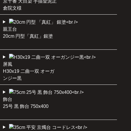
京十番 天目染 手描金泥正
倉院文様
親王台
20cm 円型「真紅」銀塗
屏風
H30x19 二曲一双 オーガ
ンジー黒
飾台
25号 黒 飾台 750x400