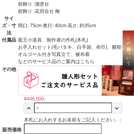
前飾り :溜塗台
前飾り :花貝合せ 梅
サイ
ズ・寸
間口: 75cm 奥行: 40cm 高さ: 約35cm
法
付属品
親王小道具、制作者の作札(木札)
お手入れセット(毛バタキ、白手袋、布巾)、雛祭りの
オルゴール付き写真立て、被布着
などのサービス品のご案内はこちら
その他
¥446,000-
木札にお入れするお名前をご記入ください。:
販売価格