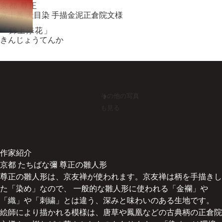
京都 尊正
京十番 天目染 手描金泥正倉院文様
「錦上添花」
きんじょうてんか
作家紹介
京都 たちばな彌 尊正の雛人形
尊正の雛人形は、京友禅が使われます。京友禅は柄を手描きし
た「染め」なので、 一般的な雛人形に使われる「金襴」や
「織」や「刺繍」とは違う、深みと味わいのある生地です。
絵師により描かれる模様は、唐草や鳳凰などの古典柄の正倉院