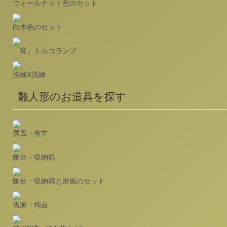
ウォールナット色のセット
白木色のセット
「宵」トルコランプ
洗練X洗練
雛人形のお道具を探す
屏風・衝立
飾台・収納箱
飾台・収納箱と屏風のセット
雪洞・燭台