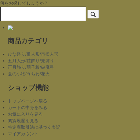
何をお探しでしょうか？
商品カテゴリ
ひな祭り/雛人形/市松人形
五月人形/鎧飾り/兜飾り
正月飾り/羽子板/破魔弓
夏の小物/うちわ/花火
ショップ機能
トップページへ戻る
カートの中身をみる
お気に入りを見る
閲覧履歴を見る
特定商取引法に基づく表記
マイアカウント