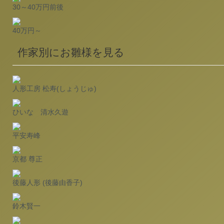
30～40万円前後
40万円～
作家別にお雛様を見る
人形工房 松寿(しょうじゅ)
ひいな 清水久遊
平安寿峰
京都 尊正
後藤人形 (後藤由香子)
鈴木賢一