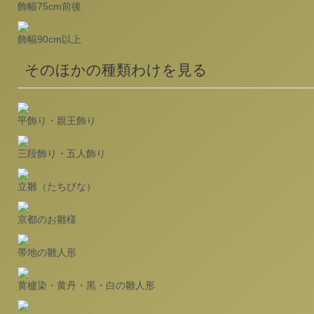
飾幅75cm前後
飾幅90cm以上
そのほかの種類わけを見る
平飾り・親王飾り
三段飾り・五人飾り
立雛（たちびな）
京都のお雛様
帯地の雛人形
黄櫨染・黄丹・黒・白の雛人形