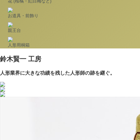
花 (桜橘・紅白梅など)
お道具・前飾り
親王台
人形用桐箱
鈴木賢一 工房
人形業界に大きな功績を残した人形師の跡を継ぐ。