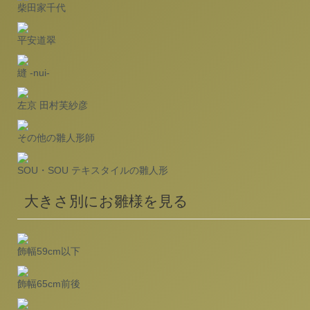
柴田家千代
平安道翠
縫 -nui-
左京 田村芙紗彦
その他の雛人形師
SOU・SOU テキスタイルの雛人形
大きさ別にお雛様を見る
飾幅59cm以下
飾幅65cm前後