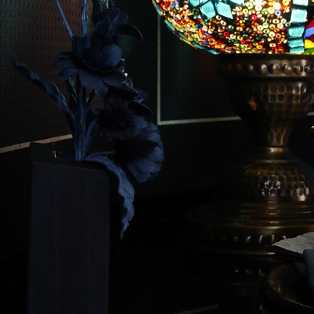
清水久遊の限定雛には、いくつかの生地を組み合わせて袖の模
様を作るシリーズがあります。 こちらはその中の一つ。暗め
の藍の深みに味わいのある殿の衣装に、トーンの同調した紅の
姫のペア。共に、鈍い艶と光沢を見せる上質な正絹の衣装で
す。
複数の生地から、物語を紡いでいくように一枚の生地を縫い上
げで行くことは、とても大変な作業です。 通常の作品は、一
つのデザインを元に注文分を生産すればよいのですが、このよ
うに一組一組作るということは、その一組のために衣装の色見
を考察する必要があります。 重ねの色彩だけでなく、中に着
る衣装は隙間から見えるだけでも人形の印象を大きく変えま
す。使用する生地全てを一組のために検討します。 このよ
うに限定雛は膨大な時間を掛けて作られています。
二人並ぶ隙間には、モザイクランプの灯りが黒塗りの飾台に反
射し、幻想的な光景を見ることができます。 衣装の模様とラ
ンプのデザインが程よく交じり合い、二つとない世界観を演出
します。