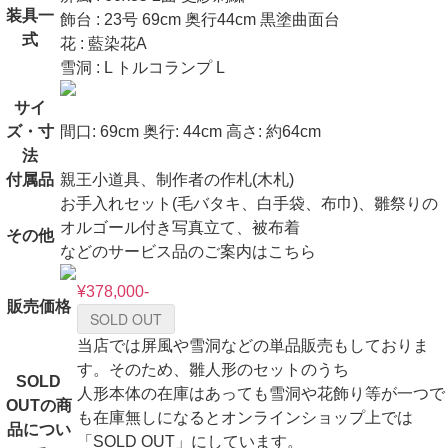
装具一
飾台 : 23号 69cm 奥行44cm 黒塗曲面台
式
花 : 藍染花A
雪洞 : L トルコランプ L
サイ
ズ・寸
間口: 69cm 奥行: 44cm 高さ: 約64cm
法
付属品
親王小道具、制作者の作札(木札)
お手入れセット(毛バタキ、白手袋、布巾)、雛祭りの
オルゴール付き写真立て、被布着
その他
などのサービス品のご案内はこちら
¥378,000-
販売価格
SOLD OUT
当店では屏風や雪洞などの単品販売もしておりま
す。そのため、雛人形のセットのうち
SOLD
人形本体の在庫はあっても雪洞や花飾り等が一つで
OUTの商
も在庫無しになるとオンラインショップ上では
品につい
「SOLD OUT」にしています。