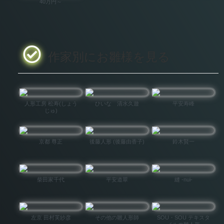
40万円～
作家別にお雛様を見る
人形工房 松寿(しょう
ひいな 清水久遊
平安寿峰
じゅ)
京都 尊正
後藤人形 (後藤由香子)
鈴木賢一
柴田家千代
平安道翠
縫 -nui-
左京 田村芙紗彦
その他の雛人形師
SOU・SOU テキスタ