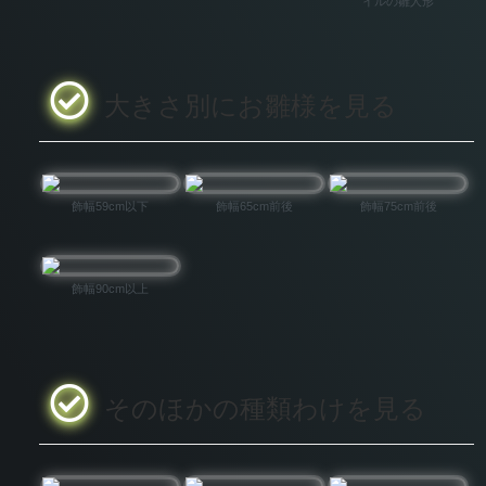
イルの雛人形
大きさ別にお雛様を見る
飾幅59cm以下
飾幅65cm前後
飾幅75cm前後
飾幅90cm以上
そのほかの種類わけを見る