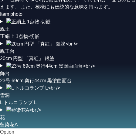
えます。 また、模様にも伝統的な意味を持ちます。
Item photo
親王
正絹上 1点物-切嵌
親王台
20cm 円型 「真紅」 銀塗
飾台
23号 69cm 奥行44cm 黒塗曲面台
雪洞
L トルコランプ L
花
藍染花A
Option