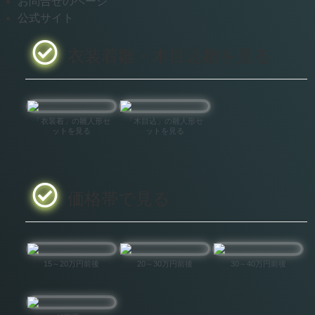
お問合せのページ
公式サイト
衣装着雛・木目込雛を見る
「衣装着」の雛人形セ
「木目込」の雛人形セ
ットを見る
ットを見る
価格帯で見る
15～20万円前後
20～30万円前後
30～40万円前後