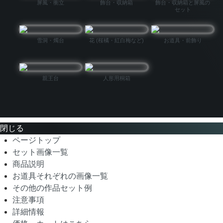
屏風・衝立
飾台・収納箱
飾台・収納箱と屏風の
セット
雪洞・燭台
花 (桜橘・紅白梅など)
お道具・前飾り
親王台
人形用桐箱
閉じる
ページトップ
セット画像一覧
商品説明
お道具それぞれの画像一覧
その他の作品セット例
注意事項
詳細情報