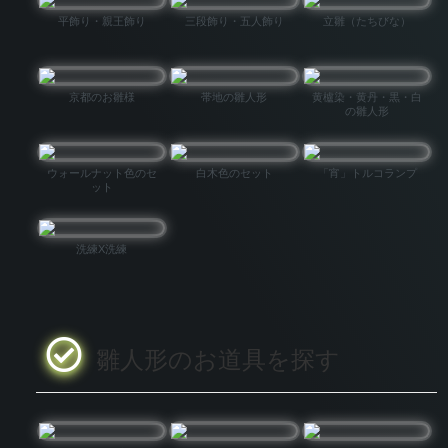
平飾り・親王飾り
三段飾り・五人飾り
立雛（たちびな）
京都のお雛様
帯地の雛人形
黄櫨染・黄丹・黒・白
の雛人形
ウォールナット色のセ
白木色のセット
「宵」トルコランプ
ット
洗練X洗練
雛人形のお道具を探す