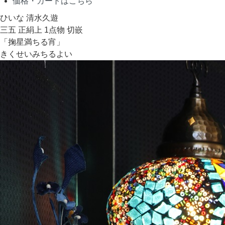
価格・カートはこちら
ひいな 清水久遊
三五 正絹上 1点物 切嵌
「掬星満ちる宵」
きくせいみちるよい
Concept