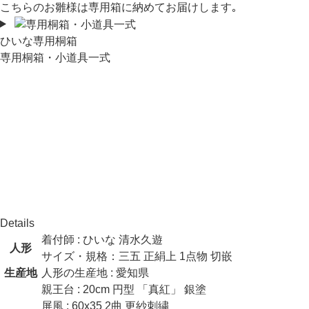
こちらのお雛様は専用箱に納めてお届けします｡
ひいな専用桐箱
専用桐箱・小道具一式
Notice
商品全般について
お節句の商品は、そのほとんどが手作業で作られていることか
ら、在庫毎に大きさ・色・風合いに多少の差異がでることがあ
ります。
商品画像について
出来る限り現実に合わせた色になるような撮影をしております
が、塗装色によってはディスプレイと実物で差異がある場合が
あります。
Details
着付師 : ひいな 清水久遊
人形
サイズ・規格：三五 正絹上 1点物 切嵌
生産地
人形の生産地 : 愛知県
親王台 : 20cm 円型 「真紅」 銀塗
屏風 : 60x35 2曲 更紗刺繍