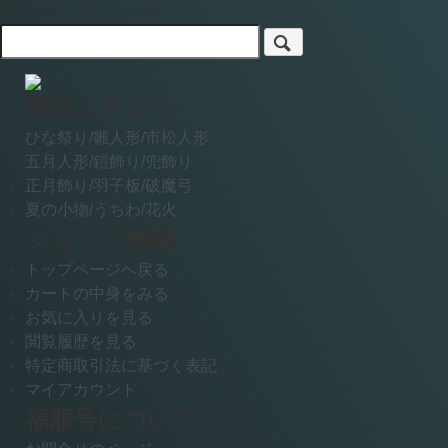
何をお探しでしょうか？
商品カテゴリ
ひな祭り/雛人形/市松人形
五月人形/鎧飾り/兜飾り
正月飾り/羽子板/破魔弓
夏の小物/うちわ/花火
ショップ機能
トップページへ戻る
カートの中身をみる
お気に入りを見る
閲覧履歴を見る
特定商取引法に基づく表記
マイアカウント
福順号について