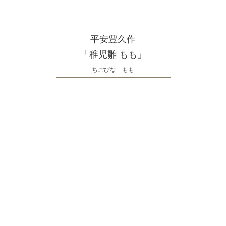
平安豊久作
「稚児雛 もも」
ちごびな もも