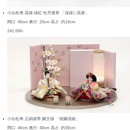
小出松寿 高雄 緑紅 牡丹唐草 「深緑に高座」
間口: 40cm 奥行: 20cm 高さ: 約18cm
241,000-
小出松寿 正絹袋帯 鱗文様 「桜鱗清姫」
間口: 40cm 奥行: 40cm 高さ: 約30cm