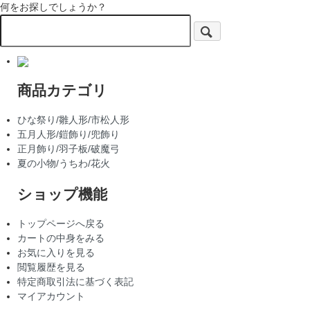
何をお探しでしょうか？
商品カテゴリ
ひな祭り/雛人形/市松人形
五月人形/鎧飾り/兜飾り
正月飾り/羽子板/破魔弓
夏の小物/うちわ/花火
ショップ機能
トップページへ戻る
カートの中身をみる
お気に入りを見る
閲覧履歴を見る
特定商取引法に基づく表記
マイアカウント