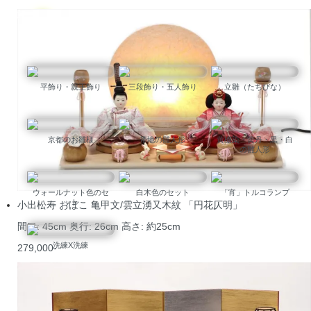
そのほかの種類わけを見る
平飾り・親王飾り
三段飾り・五人飾り
立雛（たちびな）
京都のお雛様
帯地の雛人形
黄櫨染・黄丹・黒・白
の雛人形
ウォールナット色のセ
白木色のセット
「宵」トルコランプ
ット
小出松寿 おぼこ 亀甲文/雲立湧又木紋 「円花仄明」
間口: 45cm 奥行: 26cm 高さ: 約25cm
洗練X洗練
279,000-