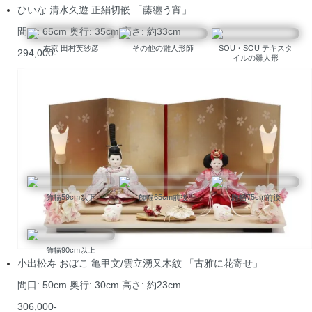
ひいな 清水久遊 正絹切嵌 「藤纏う宵」
間口: 65cm 奥行: 35cm 高さ: 約33cm
左京 田村芙紗彦
その他の雛人形師
SOU・SOU テキスタ
294,000-
イルの雛人形
大きさ別にお雛様を見る
飾幅59cm以下
飾幅65cm前後
飾幅75cm前後
飾幅90cm以上
小出松寿 おぼこ 亀甲文/雲立湧又木紋 「古雅に花寄せ」
間口: 50cm 奥行: 30cm 高さ: 約23cm
306,000-