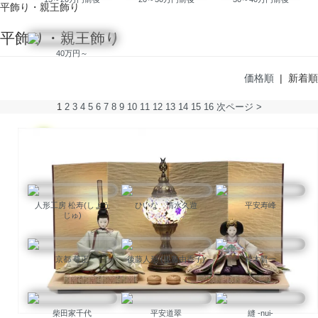
平飾り・親王飾り
平飾り・親王飾り
40万円～
価格順
| 新着順
1
2
3
4
5
6
7
8
9
10
11
12
13
14
15
16
次ページ >
作家別にお雛様を見る
人形工房 松寿(しょう
ひいな 清水久遊
平安寿峰
じゅ)
京都 尊正
後藤人形 (後藤由香子)
鈴木賢一
柴田家千代
平安道翠
縫 -nui-