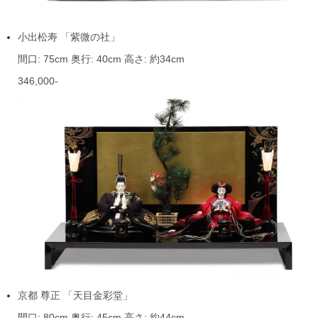
小出松寿 「紫微の社」
間口: 75cm 奥行: 40cm 高さ: 約34cm
346,000-
京都 尊正 「天目金彩堂」
間口: 80cm 奥行: 45cm 高さ: 約44cm