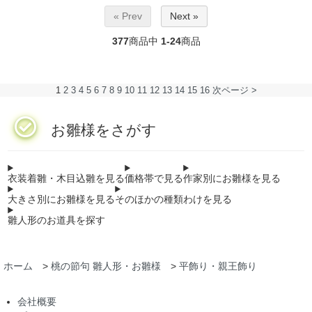
« Prev
Next »
377
商品中
1-24
商品
1
2
3
4
5
6
7
8
9
10
11
12
13
14
15
16
次ページ >
お雛様をさがす
衣装着雛・木目込雛を見る
価格帯で見る
作家別にお雛様を見る
大きさ別にお雛様を見る
そのほかの種類わけを見る
雛人形のお道具を探す
ホーム
>
桃の節句 雛人形・お雛様
>
平飾り・親王飾り
会社概要