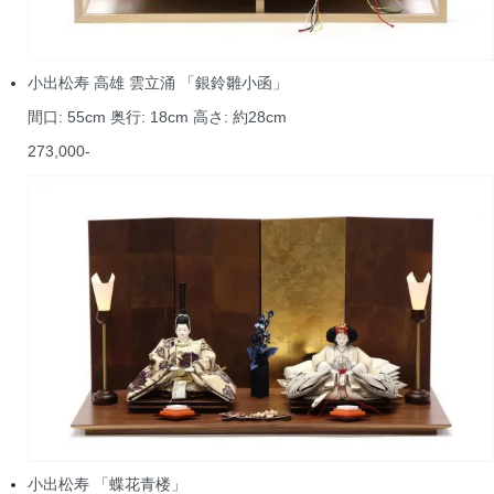
小出松寿 高雄 雲立涌 「銀鈴雛小函」
間口: 55cm 奥行: 18cm 高さ: 約28cm
273,000-
小出松寿 「蝶花青楼」