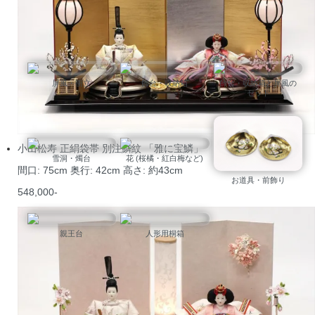
雛人形のお道具を探す
屏風・衝立
飾台・収納箱
飾台・収納箱と屏風の
セット
小出松寿 正絹袋帯 別注鱗紋 「雅に宝鱗」
雪洞・燭台
花 (桜橘・紅白梅など)
間口: 75cm 奥行: 42cm 高さ: 約43cm
お道具・前飾り
548,000-
親王台
人形用桐箱