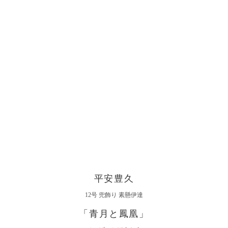
平安豊久
12号 兜飾り 素懸伊達
「青月と鳳凰」