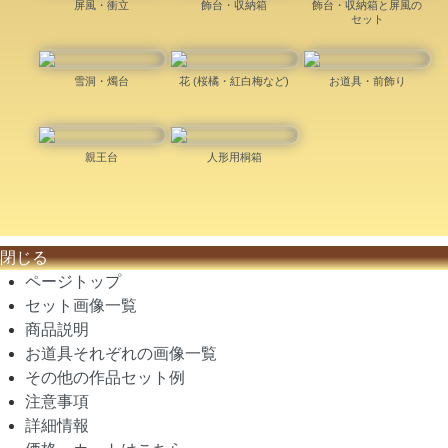
屏風・衝立
飾台・収納箱
飾台・収納箱と屏風の
セット
雪洞・燭台
花 (桜橘・紅白梅など)
お道具・前飾り
親王台
人形用桐箱
閉じる
ページトップ
セット画像一覧
商品説明
お道具それぞれの画像一覧
その他の作品セット例
注意事項
詳細情報