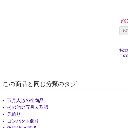
¥6
販売価格
S
特定
その他の連絡事項
この
この商品と同じ分類のタグ
五月人形の全商品
その他の五月人形師
兜飾り
コンパクト飾り
飾幅45cm前後