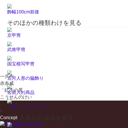
飾幅100cm前後
そのほかの種類わけを見る
京甲冑
武将甲冑
国宝模写甲冑
一久作
五月人形の脇飾り
赤糸威
「紅千の景」
名前入れ商品
こうせんのけい
「煌」トルコランプ
五月人形のお道具を探す
Concept