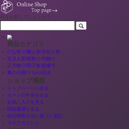
何をお探しでしょうか？
商品カテゴリ
ひな祭り/雛人形/市松人形
五月人形/鎧飾り/兜飾り
正月飾り/羽子板/破魔弓
夏の小物/うちわ/花火
ショップ機能
トップページへ戻る
カートの中身をみる
お気に入りを見る
閲覧履歴を見る
特定商取引法に基づく表記
マイアカウント