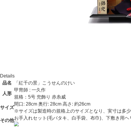
Notice
商品全般について
お節句の商品は、そのほとんどが手作業で作られていることか
商品画像について
出来る限り現実に合わせた色になるような撮影をしております
Details
品名
「紅千の景」こうせんのけい
甲冑師 : 一久作
人形
規格：5号 兜飾り 赤糸威
間口: 28cm 奥行: 28cm 高さ: 約26cm
サイズ
※サイズは製造時の規格上のサイズとなり、実寸は多少
お手入れセット(毛バタキ、白手袋、布巾)、下敷き用
その他