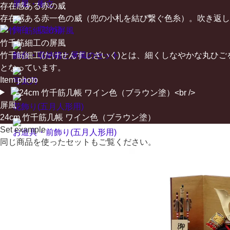
屏風・衝立
存在感ある赤の威
存在感ある赤一色の威（兜の小札を結び繋ぐ色糸）。吹き返し
飾台・収納箱
竹千筋細工の屏風
飾台・収納箱と屏風のセット
竹千筋細工(たけせんすじざいく)とは、細くしなやかな丸ひ
となっています。
Item photo
弓太刀
屏風
花飾り(五月人形用)
24cm 竹千筋几帳 ワイン色（ブラウン塗）
Set example
お道具・前飾り(五月人形用)
同じ商品を使ったセットもご覧ください。