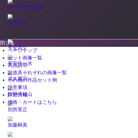
30～40万円前後
40万円～
作家別に五月人形を見る
閉じる
平安武久
ページトップ
セット画像一覧
平安住一水
商品説明
お道具それぞれの画像一覧
武久寛宗
その他の作品セット例
注意事項
鈴甲子雄山
詳細情報
価格・カートはこちら
別所実正
加藤鞆美