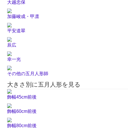
大越忠保
加藤峻成・甲凛
平安道翠
辰広
幸一光
その他の五月人形師
大きさ別に五月人形を見る
飾幅45cm前後
飾幅60cm前後
飾幅80cm前後