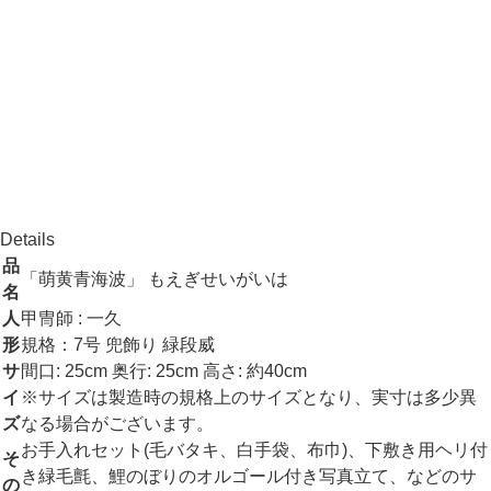
Notice
商品全般について
お節句の商品は、そのほとんどが手作業で作られていることか
ら、在庫毎に大きさ・色・風合いに多少の差異がでることがあ
ります。
商品画像について
出来る限り現実に合わせた色になるような撮影をしております
が、塗装色によってはディスプレイと実物で差異がある場合が
あります。
Details
品
「萌黄青海波」 もえぎせいがいは
名
人
甲冑師 : 一久
形
規格：7号 兜飾り 緑段威
サ
間口: 25cm 奥行: 25cm 高さ: 約40cm
イ
※サイズは製造時の規格上のサイズとなり、実寸は多少異
ズ
なる場合がございます。
お手入れセット(毛バタキ、白手袋、布巾)、下敷き用ヘリ付
そ
き緑毛氈、鯉のぼりのオルゴール付き写真立て、などのサ
の