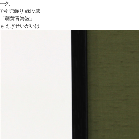
一久
7号 兜飾り 緑段威
「萌黄青海波」
もえぎせいがいは
Concept
一久の兜飾り
重厚な存在感と端正な美しさを兼ね備えた、一久の兜飾りです
新緑を想起する萌黄の裾濃威しで、五月人形らしい雰囲気をま
とったシックなデザインです。