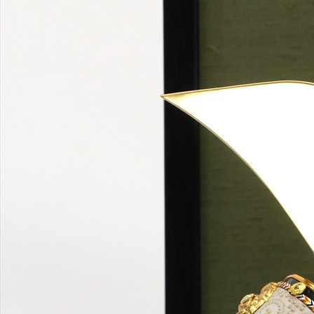
青海波文様をそえた衝立の色を兜の色彩にあわせてセッティン
グしました。主役となる兜の雰囲気を崩さずに引き立てるシン
プルながらも効果的な組み合わせです。
裾濃威しは、下段に濃い色の紐を使う編み方です。視覚的に重
心を下げどっしりと安定感を生み出す、戦国時代からのデザイ
ンです。
青海波文様は、吉祥文様（縁起が良くおめでたい文様）の一つ