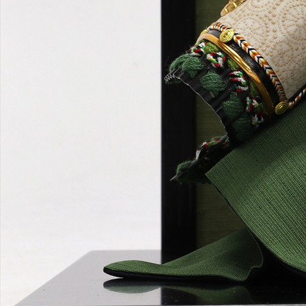
です。絶え間なく続く穏やかな波は、安定した繁栄を意味する
ことから、 古来より愛されてきた日本独自のテキスタイルで
す。お雛様や五月人形だけでなく、着物やお茶の世界において
も人気のある伝統文様です。
Item photo
兜飾り
7号 兜飾り 緑段威
台屏風
25cm 縦Ⅱ型 青海波みどり 黒塗
Set example
同じ商品を使ったセットもご覧ください。