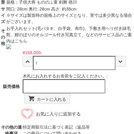
形
規格：子供大将 もののふ童 剣舞 徳川
サ
間口: 28cm 奥行: 28cm 高さ: 約38cm
イ
※サイズは製造時の規格上のサイズとなり、実寸は多少異なる場合
ズ
がございます。
お手入れセット(毛バタキ、白手袋、布巾)、下敷き用ヘリ付き緑毛
そ
氈、鯉のぼりのオルゴール付き写真立て、などのサービス品のご案
の
内はこちら
他
¥168,000-
木札にお入れするお名前をご記入ください。:
販売価格
カートに入れる
お気に入りに追加する
その他の連
特定商取引法に基づく表記（返品等
絡事項
この商品について問い合わせる