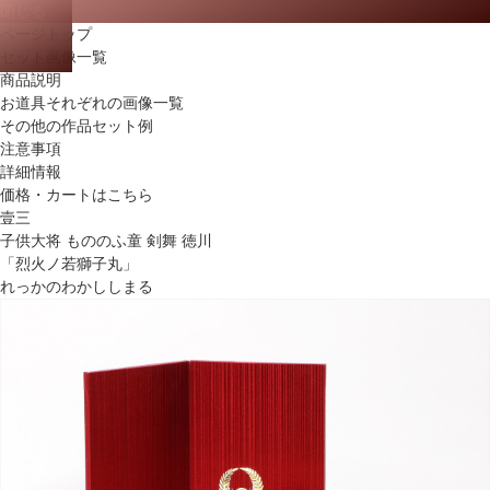
閉じる
ページトップ
セット画像一覧
商品説明
お道具それぞれの画像一覧
その他の作品セット例
注意事項
詳細情報
価格・カートはこちら
壹三
子供大将 もののふ童 剣舞 徳川
「烈火ノ若獅子丸」
れっかのわかししまる