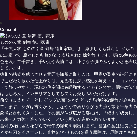
Concept
もののふ童 剣舞 徳川家康
「子供大将 もののふ童 剣舞 徳川家康」は、勇ましくも愛らしい“もの
のふ童”が、凛とした剣舞の姿で表現された節句飾りです。顔は6色もの
色を入れて手書き、手や足や表情には、小さな子供のふくよかさを表現
しています。
徳川の格式を感じさせる意匠を随所に取り入れ、甲冑や装束の細部にま
でこだわり抜いた仕上がりは、見る者に深い感動を与えます。コンパク
トで飾りやすく、現代の住空間にも調和するデザインです。端午の節句
はもちろん、インテリアとしても長くお楽しみいただけます。
前立（まえたて）として“シダの葉”をかたどった独創的な装飾が施され
ています。シダは古くから、しなやかでありながら力強く繁る生命力の
象徴とされてきました。その葉が伸び広がる姿には、「絶えず成長し、
未来へと力強く進んでいく」という願いが込められています。
菖蒲の花は紫と花びらで端午の節句を演出します。菖蒲の葉は細長いこ
とから刀をイメージし、光物(ひかりもの)を嫌う魔除け、厄除けとされ