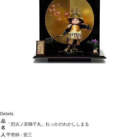
Notice
商品全般について
お節句の商品は、そのほとんどが手作業で作られていることから、在庫
毎に大きさ・色・風合いに多少の差異がでることがあります。
商品画像について
出来る限り現実に合わせた色になるような撮影をしておりますが、塗装
色によってはディスプレイと実物で差異がある場合があります。
Details
品
「烈火ノ若獅子丸」れっかのわかししまる
名
人
甲冑師 : 壹三