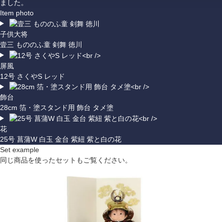
ました。
Item photo
子供大将
壹三 もののふ童 剣舞 徳川
屏風
12号 さくやS レッド
飾台
28cm 箔・塗スタンド用 飾台 タメ塗
花
25号 菖蒲W 白玉 金台 紫紐 紫と白の花
Set example
同じ商品を使ったセットもご覧ください。