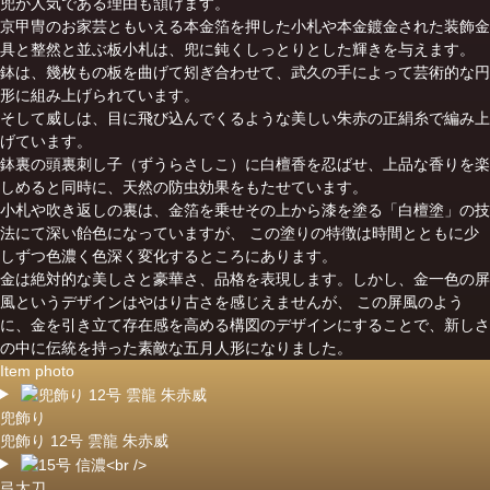
兜が人気である理由も頷けます。
京甲冑のお家芸ともいえる本金箔を押した小札や本金鍍金された装飾金
具と整然と並ぶ板小札は、兜に鈍くしっとりとした輝きを与えます。
鉢は、幾枚もの板を曲げて矧ぎ合わせて、武久の手によって芸術的な円
形に組み上げられています。
そして威しは、目に飛び込んでくるような美しい朱赤の正絹糸で編み上
げています。
鉢裏の頭裏刺し子（ずうらさしこ）に白檀香を忍ばせ、上品な香りを楽
しめると同時に、天然の防虫効果をもたせています。
小札や吹き返しの裏は、金箔を乗せその上から漆を塗る「白檀塗」の技
法にて深い飴色になっていますが、 この塗りの特徴は時間とともに少
しずつ色濃く色深く変化するところにあります。
金は絶対的な美しさと豪華さ、品格を表現します。しかし、金一色の屏
風というデザインはやはり古さを感じえませんが、 この屏風のよう
に、金を引き立て存在感を高める構図のデザインにすることで、新しさ
の中に伝統を持った素敵な五月人形になりました。
Item photo
兜飾り
兜飾り 12号 雲龍 朱赤威
弓太刀