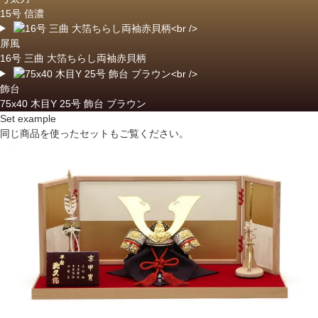
15号 信濃
屏風
16号 三曲 大箔ちらし両袖赤貝柄
飾台
75x40 木目Y 25号 飾台 ブラウン
Set example
同じ商品を使ったセットもご覧ください。