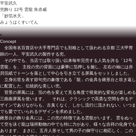
平安武久
兜飾り 12号 雲龍 朱赤威
「妙箔水天」
みょうはくすいてん
Concept
全国有名百貨店や大手専門店でも別格として扱われる京都 三大甲冑
師の一人、平安武久の製作する兜。
その中でも、当店では取り扱い以来毎年完売する人気を誇る「12号
雲龍」を、 主役の兜の背面には豪華に箔押しを施し、左右の袖には赤
貝箔紙でトーンを落として中心を引き立てる屏風をセットしました。
立身出世を表す節句兜の象徴である「龍」の金具を鍬形台と吹き返し
に配置した、伝統的な美しい兜。
背景の屏風には、箔の色を変えて見る角度で視覚的な変化が楽しめる
三曲曲屏風を使います。 それは、クラシックで高貴な空間を作るデ
ザインでありながらも、古臭くなく、しかし流行に流されない、いつま
でも愛でていられるデザインを求めました。
鍬形台の飾り金具には、この兜の特徴である雲龍がいます。 雲をぬっ
て空を泳ぐ龍は瑞祥動物の中でも特に力があり、様々な吉祥の化身でも
あります。 まさに、五月人形そして男の子の御守りに相応しく、この