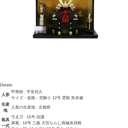
Notice
商品全般について
お節句の商品は、そのほとんどが手作業で作られていることから、在庫
毎に大きさ・色・風合いに多少の差異がでることがあります。
商品画像について
出来る限り現実に合わせた色になるような撮影をしておりますが、塗装
色によってはディスプレイと実物で差異がある場合があります。
Details
甲冑師 : 平安武久
人形
サイズ・規格：兜飾り 12号 雲龍 朱赤威
生産
人形の生産地 : 京都府
地
弓太刀 : 15号 信濃
装具
屏風 : 16号 三曲 大箔ちらし両袖赤貝柄
一式