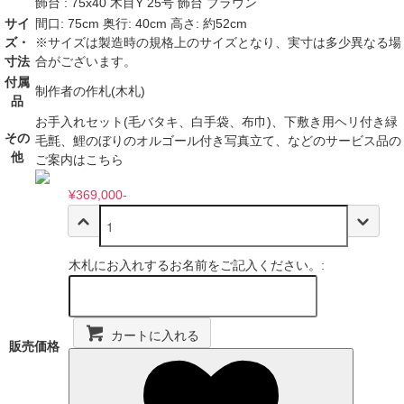
飾台 : 75x40 木目Y 25号 飾台 ブラウン
サイ
間口: 75cm 奥行: 40cm 高さ: 約52cm
ズ・
※サイズは製造時の規格上のサイズとなり、実寸は多少異なる場
寸法
合がございます。
付属
制作者の作札(木札)
品
お手入れセット(毛バタキ、白手袋、布巾)、下敷き用ヘリ付き緑
その
毛氈、鯉のぼりのオルゴール付き写真立て、などのサービス品の
他
ご案内はこちら
¥369,000-
木札にお入れするお名前をご記入ください。:
カートに入れる
販売価格