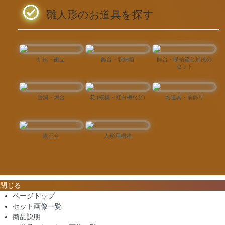
雛人形のお道具を探す
屏風・衝立
飾台・収納箱
飾台・収納箱と屏風の
セット
雪洞・燭台
花 (桜橘・紅白梅など)
お道具・前飾り
親王台
人形用桐箱
閉じる
ページトップ
セット画像一覧
商品説明