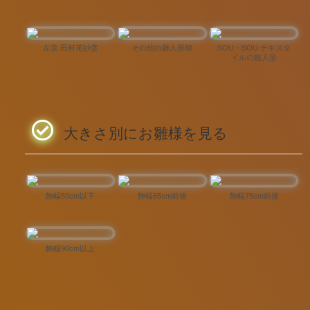
左京 田村芙紗彦
その他の雛人形師
SOU・SOU テキスタ
イルの雛人形
大きさ別にお雛様を見る
飾幅59cm以下
飾幅65cm前後
飾幅75cm前後
飾幅90cm以上