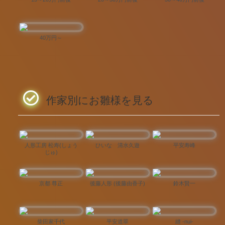
40万円～
作家別にお雛様を見る
人形工房 松寿(しょう
ひいな 清水久遊
平安寿峰
じゅ)
京都 尊正
後藤人形 (後藤由香子)
鈴木賢一
柴田家千代
平安道翠
縫 -nui-