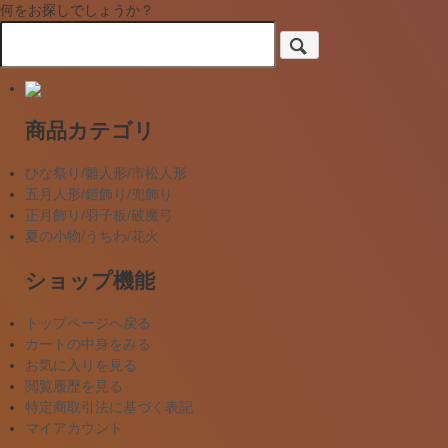
何をお探しでしょうか？
商品カテゴリ
ひな祭り/雛人形/市松人形
五月人形/鎧飾り/兜飾り
正月飾り/羽子板/破魔弓
夏の小物/うちわ/花火
ショップ機能
トップページへ戻る
カートの中身をみる
お気に入りを見る
閲覧履歴を見る
特定商取引法に基づく表記
マイアカウント