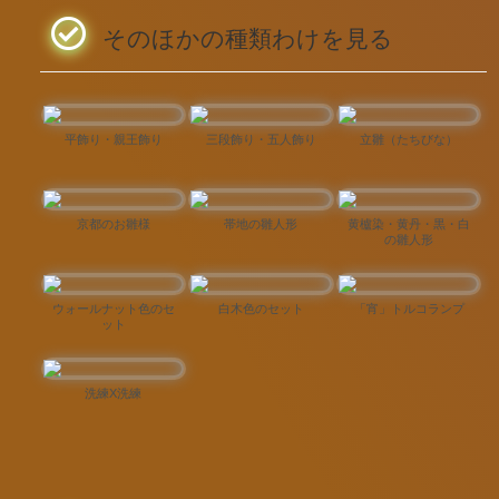
そのほかの種類わけを見る
平飾り・親王飾り
三段飾り・五人飾り
立雛（たちびな）
京都のお雛様
帯地の雛人形
黄櫨染・黄丹・黒・白
の雛人形
ウォールナット色のセ
白木色のセット
「宵」トルコランプ
ット
洗練X洗練