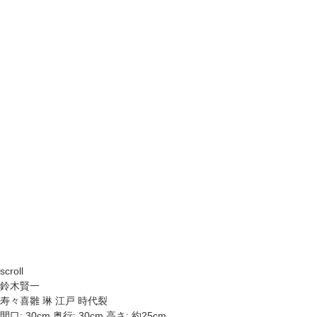
scroll
鈴木賢一
寿々喜雛 琳 江戸 時代裂
間口: 30cm 奥行: 30cm 高さ: 約25cm