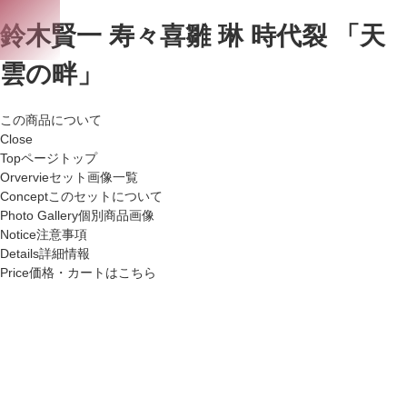
鈴木賢一 寿々喜雛 琳 時代裂 「天
雲の畔」
この商品について
Close
Top
ページトップ
Orvervie
セット画像一覧
Concept
このセットについて
Photo Gallery
個別商品画像
Notice
注意事項
Details
詳細情報
Price
価格・カートはこちら