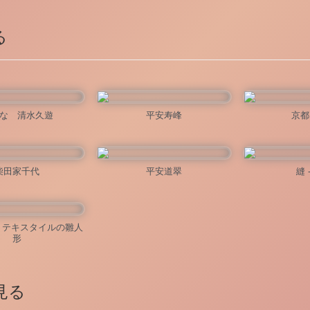
る
な 清水久遊
平安寿峰
京都
柴田家千代
平安道翠
縫 -
U テキスタイルの雛人
形
見る