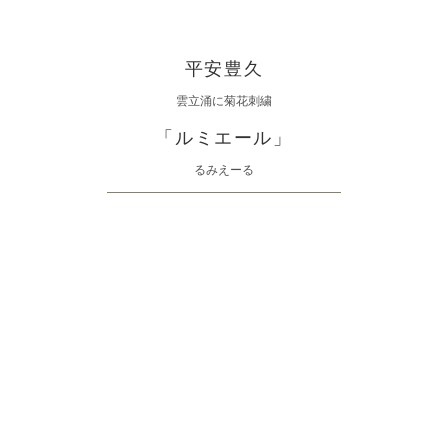
平安豊久
雲立涌に菊花刺繍
「ルミエール」
るみえーる