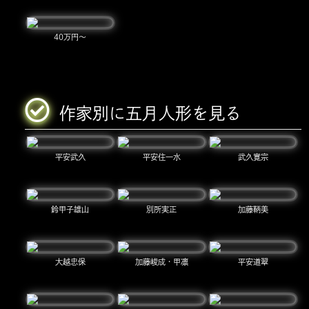
40万円～
作家別に五月人形を見る
平安武久
平安住一水
武久寛宗
鈴甲子雄山
別所実正
加藤鞆美
大越忠保
加藤峻成・甲凛
平安道翠