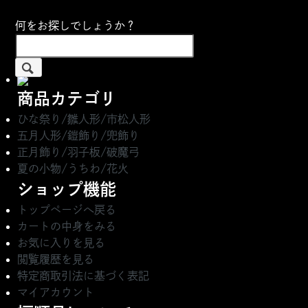
何をお探しでしょうか？
商品カテゴリ
ひな祭り/雛人形/市松人形
五月人形/鎧飾り/兜飾り
正月飾り/羽子板/破魔弓
夏の小物/うちわ/花火
ショップ機能
トップページへ戻る
カートの中身をみる
お気に入りを見る
閲覧履歴を見る
特定商取引法に基づく表記
マイアカウント