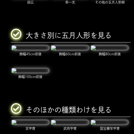
辰広
幸一光
その他の五月人形師
大きさ別に五月人形を見る
飾幅45cm前後
飾幅60cm前後
飾幅80cm前後
飾幅100cm前後
そのほかの種類わけを見る
京甲冑
武将甲冑
国宝模写甲冑