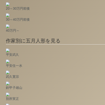
20～30万円前後
30～40万円前後
40万円～
作家別に五月人形を見る
平安武久
平安住一水
武久寛宗
鈴甲子雄山
別所実正