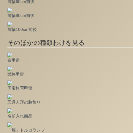
飾幅60cm前後
飾幅80cm前後
飾幅100cm前後
そのほかの種類わけを見る
京甲冑
武将甲冑
国宝模写甲冑
五月人形の脇飾り
名前入れ商品
「煌」トルコランプ