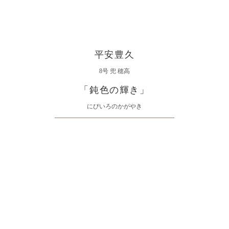
平安豊久
8号 兜 穂高
「鈍色の輝き」
にびいろのかがやき