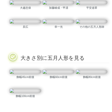
大越忠保
加藤峻成・甲凛
平安道翠
辰広
幸一光
その他の五月人形師
大きさ別に五月人形を見る
飾幅45cm前後
飾幅60cm前後
飾幅80cm前後
飾幅100cm前後