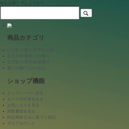
何をお探しでしょうか？
商品カテゴリ
ひな祭り/雛人形/市松人形
五月人形/鎧飾り/兜飾り
正月飾り/羽子板/破魔弓
夏の小物/うちわ/花火
ショップ機能
トップページへ戻る
カートの中身をみる
お気に入りを見る
閲覧履歴を見る
特定商取引法に基づく表記
マイアカウント