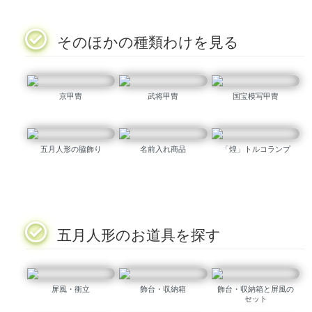
そのほかの種類わけを見る
京甲冑
武将甲冑
国宝模写甲冑
五月人形の脇飾り
名前入れ商品
「煌」トルコランプ
五月人形のお道具を探す
屏風・衝立
飾台・収納箱
飾台・収納箱と屏風の
セット