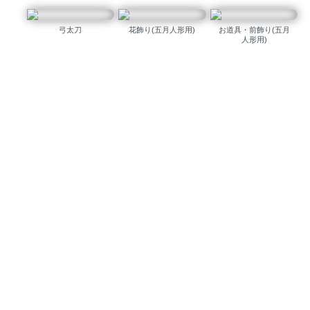
弓太刀
花飾り(五月人形用)
お道具・前飾り(五月
人形用)