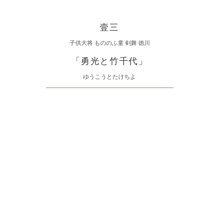
壹三
子供大将 もののふ童 剣舞 徳川
「勇光と竹千代」
ゆうこうとたけちよ