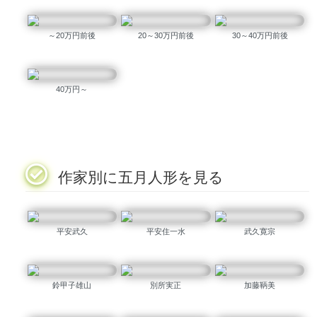
～20万円前後
20～30万円前後
30～40万円前後
40万円～
作家別に五月人形を見る
平安武久
平安住一水
武久寛宗
鈴甲子雄山
別所実正
加藤鞆美