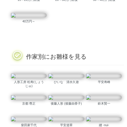
40万円～
作家別にお雛様を見る
人形工房 松寿(しょう
ひいな 清水久遊
平安寿峰
じゅ)
京都 尊正
後藤人形 (後藤由香子)
鈴木賢一
柴田家千代
平安道翠
縫 -nui-