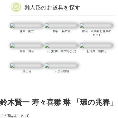
雛人形のお道具を探す
屏風・衝立
飾台・収納箱
飾台・収納箱と屏風の
セット
雪洞・燭台
花 (桜橘・紅白梅など)
お道具・前飾り
親王台
人形用桐箱
鈴木賢一 寿々喜雛 琳 「環の兆春」
この商品について