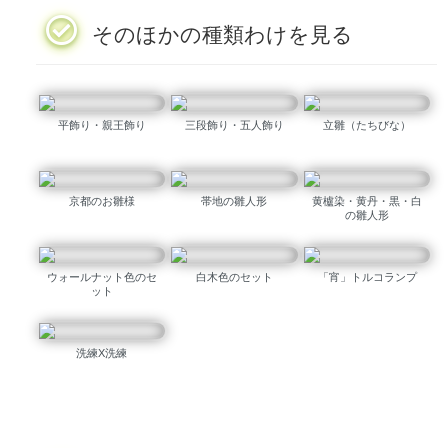
そのほかの種類わけを見る
平飾り・親王飾り
三段飾り・五人飾り
立雛（たちびな）
京都のお雛様
帯地の雛人形
黄櫨染・黄丹・黒・白
の雛人形
ウォールナット色のセ
白木色のセット
「宵」トルコランプ
ット
洗練X洗練