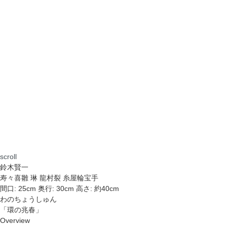
scroll
鈴木賢一
寿々喜雛 琳 龍村裂 糸屋輪宝手
間口: 25cm 奥行: 30cm 高さ: 約40cm
わのちょうしゅん
「環の兆春」
Overview