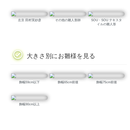
左京 田村芙紗彦
その他の雛人形師
SOU・SOU テキスタ
イルの雛人形
大きさ別にお雛様を見る
飾幅59cm以下
飾幅65cm前後
飾幅75cm前後
飾幅90cm以上