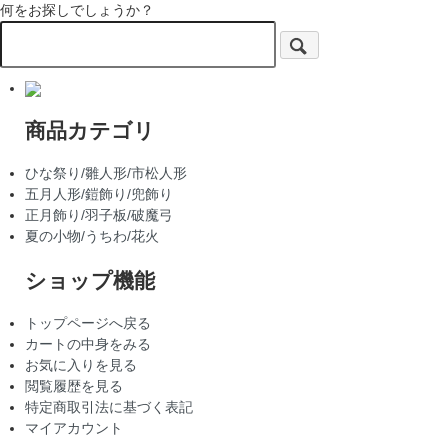
何をお探しでしょうか？
商品カテゴリ
ひな祭り/雛人形/市松人形
五月人形/鎧飾り/兜飾り
正月飾り/羽子板/破魔弓
夏の小物/うちわ/花火
ショップ機能
トップページへ戻る
カートの中身をみる
お気に入りを見る
閲覧履歴を見る
特定商取引法に基づく表記
マイアカウント